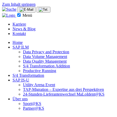
Zum Inhalt springen
Menü
Karriere
News & Blog
Kontakt
Home
SAP ILM
Data Privacy and Protection
Data Volume Management
Data Quality Management
S/4 Transformation Addition
Productive Running
S/4 Transformation
SAP IS-U
Utility Arena Event
TAP-Migration – Expertise aus drei Perspektiven
24-Stunden-Lieferanten­wechsel MaLoIdent@KS
Über uns
Sport@KS
Partner@KS