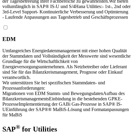
der Tagesbetreeung Ihrer Fachbereiche zu gewährleisten.Wir bieten
vollumfänglich in SAP® IS-U und S/4Hana Utilities:- 1st-, 2nd oder
3rd-Level Support- Kontinuierliche Verbesserung und Optimierung
- Laufende Anpassungen aus Tagesbetrieb und Geschäftsprozessen
EDM
Umfangreiches Energiedatenmanagement mit einer hohen Qualität
der Stammdaten und Vollständigkeit der Messwerte sind wesentliche
Grundlage für die Wirtschaftlichkeit von
Energieversorgungsunternehmen. Als Netzbetreiber oder Lieferant
sind Sie für das Bilanzkreismanagement, Prognose oder Einkauf
verantwortlich.
Wir unterstützen Sie bei spezifischen Stammdaten- und
Prozessanforderungen:
Migrationen von EDM Stamm- und BewegungsdatenAufbau des
BilanzkreismanagementsEinbindung in die bestehenden GPKE-
ProzesseImplementierung der GABi Gas-Prozesse in SAP® IS-
UEinführung der SAP®® MaBiS-Lösung und Formatanpassungen
für MaBiS
®
SAP
for Utilities