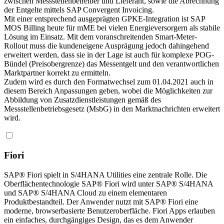
zwischen Messstellenbetreiber und Lieferant, sowie die Abrechnung
der Entgelte mittels SAP Convergent Invoicing.
Mit einer entsprechend ausgeprägten GPKE-Integration ist SAP
MOS Billing heute für mME bei vielen Energieversorgern als stabile
Lösung im Einsatz. Mit dem voranschreitenden Smart-Meter-
Rollout muss die kundeneigene Ausprägung jedoch dahingehend
erweitert werden, dass sie in der Lage ist auch für komplexe POG-
Bündel (Preisobergrenze) das Messentgelt und den verantwortlichen
Marktpartner korrekt zu ermitteln.
Zudem wird es durch den Formatwechsel zum 01.04.2021 auch in
diesem Bereich Anpassungen geben, wobei die Möglichkeiten zur
Abbildung von Zusatzdienstleistungen gemäß des
Messstellenbetriebsgesetz (MsbG) in den Marktnachrichten erweitert
wird.
Fiori
SAP® Fiori spielt in S/4HANA Utilities eine zentrale Rolle. Die
Oberflächentechnologie SAP® Fiori wird unter SAP® S/4HANA
und SAP® S/4HANA Cloud zu einem elementaren
Produktbestandteil. Der Anwender nutzt mit SAP® Fiori eine
moderne, browserbasierte Benutzeroberfläche. Fiori Apps erlauben
ein einfaches, durchgängiges Design, das es dem Anwender