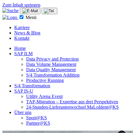
Zum Inhalt springen
Menü
Karriere
News & Blog
Kontakt
Home
SAP ILM
Data Privacy and Protection
Data Volume Management
Data Quality Management
S/4 Transformation Addition
Productive Running
S/4 Transformation
SAP IS-U
Utility Arena Event
TAP-Migration – Expertise aus drei Perspektiven
24-Stunden-Lieferanten­wechsel MaLoIdent@KS
Über uns
Sport@KS
Partner@KS