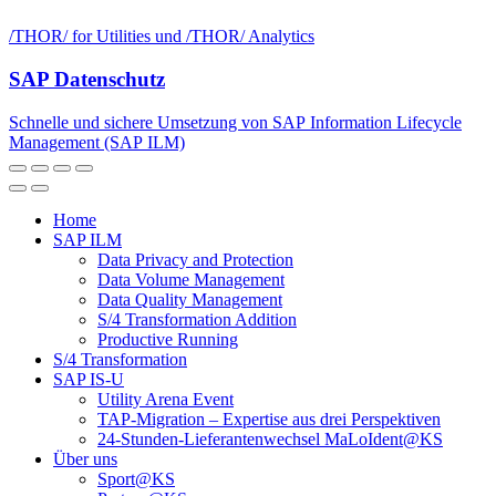
/THOR/ for Utilities und /THOR/ Analytics
SAP Datenschutz
Schnelle und sichere Um­­setz­ung von SAP Informa­­tion Life­­cycle
Manage­­ment (SAP ILM)
Home
SAP ILM
Data Privacy and Protection
Data Volume Management
Data Quality Management
S/4 Transformation Addition
Productive Running
S/4 Transformation
SAP IS-U
Utility Arena Event
TAP-Migration – Expertise aus drei Perspektiven
24-Stunden-Lieferanten­wechsel MaLoIdent@KS
Über uns
Sport@KS