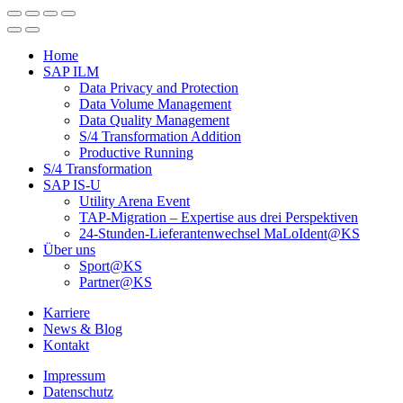
Home
SAP ILM
Data Privacy and Protection
Data Volume Management
Data Quality Management
S/4 Transformation Addition
Productive Running
S/4 Transformation
SAP IS-U
Utility Arena Event
TAP-Migration – Expertise aus drei Perspektiven
24-Stunden-Lieferanten­wechsel MaLoIdent@KS
Über uns
Sport@KS
Partner@KS
Karriere
News & Blog
Kontakt
Impressum
Datenschutz