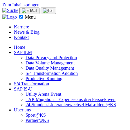
Zum Inhalt springen
Menü
Karriere
News & Blog
Kontakt
Home
SAP ILM
Data Privacy and Protection
Data Volume Management
Data Quality Management
S/4 Transformation Addition
Productive Running
S/4 Transformation
SAP IS-U
Utility Arena Event
TAP-Migration – Expertise aus drei Perspektiven
24-Stunden-Lieferanten­wechsel MaLoIdent@KS
Über uns
Sport@KS
Partner@KS